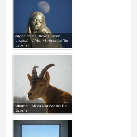
Virgen de las Nieves (Sierra
Nevada) – África Mariñas del Rio
(España)
Mírame – África Mariñas del Rio
(España)