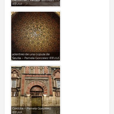
(EEUU)
adentreo de una cúpula de
Sevilla – Pamela González (EEUU)
Córdoba – Pamela González
(EEUU)