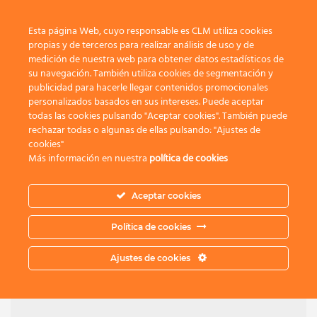
Toggle 
Esta página Web, cuyo responsable es CLM utiliza cookies
propias y de terceros para realizar análisis de uso y de
medición de nuestra web para obtener datos estadísticos de
su navegación. También utiliza cookies de segmentación y
publicidad para hacerle llegar contenidos promocionales
Concurso de
personalizados basados en sus intereses. Puede aceptar
todas las cookies pulsando "Aceptar cookies". También puede
Fotografía Otoño
rechazar todas o algunas de ellas pulsando: "Ajustes de
cookies"
Más información en nuestra
política de cookies
2015
Aceptar cookies
Este concurso ya finalizó. Estas fueron las fotografías
Política de cookies
participantes, finalistas y ganadoras
Ajustes de cookies
Fotos PARTICIPANTES
Fotos FINALISTAS