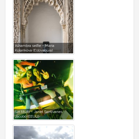
Alhambra selfie – Maria
Kolarikova (Eslovaquia)
Sin título – Janet Santivanes
Jacobo (EEUU)