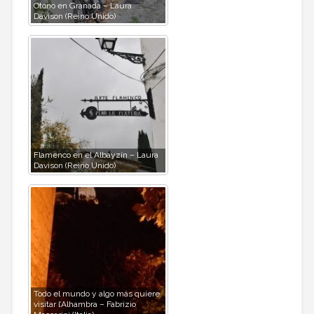
Otono en Granada – Laura
Davison (Reino Unido)
Flamenco en el Albayzín – Laura
Davison (Reino Unido)
Todo el mundo y algo más quiere
visitar l’Alhambra – Fabrizio