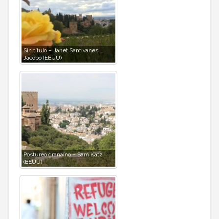
Sin título – Janet Santivanes
Jacobo (EEUU)
Postureo granaíno – Sam Katz
(EEUU)