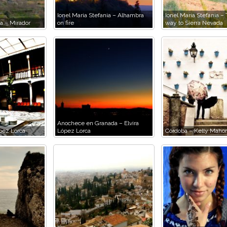
Ionel Maria Stefania – Alhambra
Ionel Maria Stefania –
ia – Mirador
on fire
way to Sierra Nevada
Anochece en Granada – Elvira
ópez Lorca
López Lorca
Córdoba – Kelly Maho