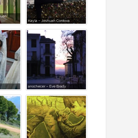
huah
Kayla – Joshuah Cordova
anochecer – Eve Brady