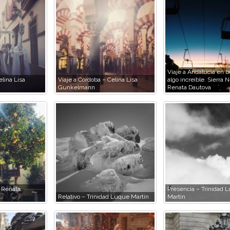
Viaje a Andalucía en 
lina Lisa
Viaje a Cordoba – Celina Lisa
algo increíble. Sierra 
Gunkelmann
Renata Dautova
 Renata
Presencia – Trinidad 
Relativo – Trinidad Luque Martín
Martín