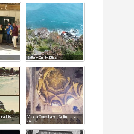
Salta – Emily Elias
ina Lisa
Viaje a Cordoba 3 – Celina Lisa
Gunkelmann