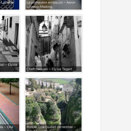
 Lathrop-
La primavera andaluza – Aaron
Lathrop-Melting
a) – Elysia
Chefchaouen – Elysia Tegart
la – Dita
Ronda, una ciudad incredible –