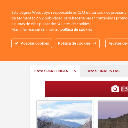
Esta página Web, cuyo responsable es CLM utiliza cookies propias y d
de segmentación y publicidad para hacerle llegar contenidos promoc
algunas de ellas pulsando: "Ajustes de cookies"
Más información en nuestra
política de cookies
Concurso de F
Aceptar cookies
Política de cookies
Ajustes de
Este concurso ya finalizó. Estas fueron las f
Fotos PARTICIPANTES
Fotos FINALISTAS
ES