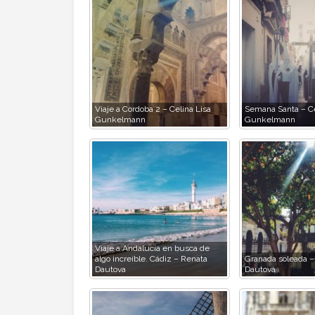
Viaje a Cordoba 2 – Celina Lisa
Semana Santa – Ce
Gunkelmann
Gunkelmann
Viaje a Andalucía en busca de
algo increíble. Cádiz – Renata
Granada soleada –
Dautova
Dautova