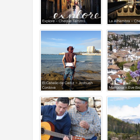
Explore – Chelsie Tamms
La Alhambra – Ch
El Caballo de Cadiz – Joshuah
Cordova
Mariposa – Eve Br