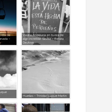
busca de
Viaje a Andalucía en busca de
Nevada –
algo increíble. Sevilla – Renata
Dautova
Luque
Huellas – Trinidad Luque Martín