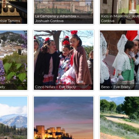
La Campana y Alhambra –
Kids in Morocco – Jos
elsie Tamms
Joshuah Cordova
Cordova
ady
Cinco Niñas – Eve Brady
Beso – Eve Brady