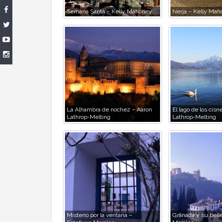
Semana Santa – Kelly Mahoney
Nerja – Kelly Mah
La Alhambra de noche2 – Aaron
El lago de los cisn
Lathrop-Melting
Lathrop-Melting
Misterio por la ventana –
Granada y su belle