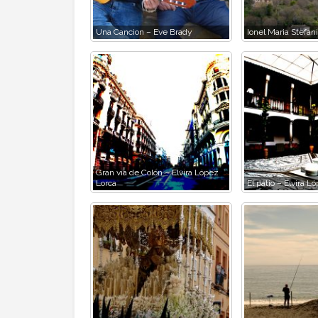
Una Cancion – Eve Brady
Ionel Maria Stefan
Gran vía de Colón – Elvira López
Lorca
El patio – Elvira L