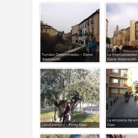
Turistas Determinadas – Elena
La intemporalidad
Wadsworth
Elena Wadsworth
La empieza de ami
Los domingos – Emily Elias
Elias