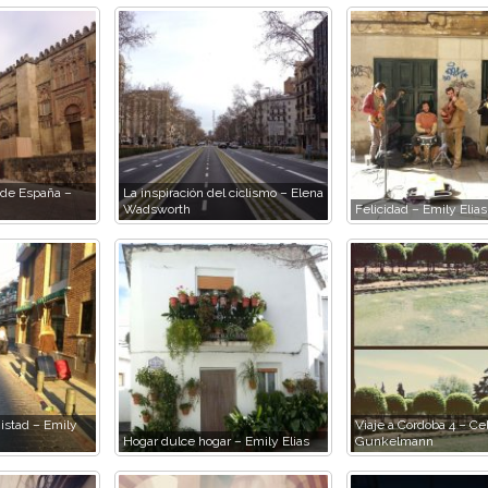
 de España –
La inspiración del ciclismo – Elena
Wadsworth
Felicidad – Emily Elias
stad – Emily
Viaje a Cordoba 4 – Cel
Hogar dulce hogar – Emily Elias
Gunkelmann