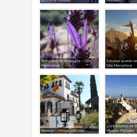
Estefania Morales
Morales
Primavera en Andalucia – Dita
Estudiar puede ser
Mervartová
Dita Mervartová
Los Mosaicos de B
Naranjo – Morgan McGoey
Morgan McGoey