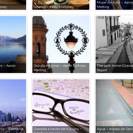
Mujer de Azul – Aaron
oney
Gitanos – Kelly Mahoney
Melting
es – Aaron
Orgullo nacional – Aaron Lathrop-
The path home (Granad
Melting
Tegart
za – Estefania
Granada a través de tus ojos –
Agua – espejo de Sevil