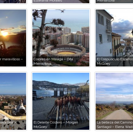
Estefania Morales
Mervartová
 maravilloso –
Colores en Málaga – Dita
El Crepúsculo Español
Mervartová
McGoey
arcelona –
El Deleite Costero – Morgan
La belleza del Camino
McGoey
Santiago) – Elena Wad