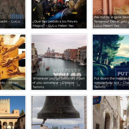
¡No me da la gana baila
uadix – LuLu
¿Qué has pedido a los Reyes
flamenco! Dijo el gato 
Magos? – LuLu Helen Yao
LuLu Helen Yao
Wherever you go becomes a part
Put down the map and
erto – Mirian
of you somehow – Chelsie
wonderfully lost – Che
Tamms
Tamms