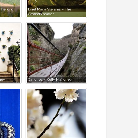
 The long
Ionel Maria Stefania – The
Granada reader
ney
Cahorros – Kelly Mahoney