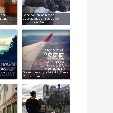
r el
Se andan en las nieves
gitano –
descalzados en Salzburgo –
LuLu Helen Yao
 get
lsie
Go and see all you possibly can –
Chelsie Tamms