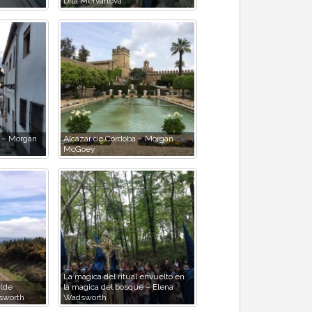
Dita Mervartová
 – Morgan
Alcázar de Córdoba – Morgan
McGoey
La magica del ritual envuelto en
 (de
la magica del bosque – Elena
sworth
Wadsworth