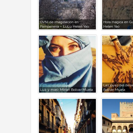
OVNI de imaginación en
Hora mágica en G
Pampaneira – LuLu Helen Yao
Helen Yao
Las joyas del desi
Luz y miel- Mirian Bolívar Muela
Bolívar Muela