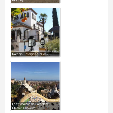
McGoey
Naranjo – Morgan McGoey
Los Mosaicos de Barcelona –
Morgan McGoey