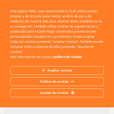
Toggle 
Esta página Web, cuyo responsable es CLM utiliza cookies
propias y de terceros para realizar análisis de uso y de
medición de nuestra web para obtener datos estadísticos de
su navegación. También utiliza cookies de segmentación y
publicidad para hacerle llegar contenidos promocionales
Concurso de
personalizados basados en sus intereses. Puede aceptar
todas las cookies pulsando "Aceptar cookies". También puede
Fotografía
rechazar todas o algunas de ellas pulsando: "Ajustes de
cookies"
Más información en nuestra
política de cookies
Primavera 2018
Aceptar cookies
Este concurso ya finalizó. Estas fueron las fotografías
Política de cookies
participantes, finalistas y ganadoras
Ajustes de cookies
Fotos PARTICIPANTES
Fotos FINALISTAS