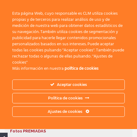
Toggle 
Esta página Web, cuyo responsable es CLM utiliza cookies
propias y de terceros para realizar análisis de uso y de
medición de nuestra web para obtener datos estadísticos de
su navegación. También utiliza cookies de segmentación y
publicidad para hacerle llegar contenidos promocionales
Concurso de
personalizados basados en sus intereses. Puede aceptar
todas las cookies pulsando "Aceptar cookies". También puede
Fotografía
rechazar todas o algunas de ellas pulsando: "Ajustes de
cookies"
Más información en nuestra
política de cookies
Primavera 2020
Aceptar cookies
¡Ya puedes enviar tus fotografías!
Política de cookies
Fotos PARTICIPANTES
Ajustes de cookies
Fotos FINALISTAS
Fotos PREMIADAS