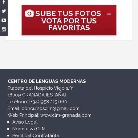
SUBE TUS FOTOS –
VOTA POR TUS
FAVORITAS
¡FOTOGRAFÍAS
LAS 20 FOTOS
GANADORAS!
FINALISTAS
¡Hasta el 30 de abril de 2020 no
¡Hasta el 14 de mayo 2020 no
sabremos cuales son las fotos
sabremos cuales son las 20
CENTRO DE LENGUAS MODERNAS
fotos finalistas!
ganadoras!
Placeta del Hospicio Viejo s/n
18009 GRANADA (ESPAÑA)
Teléfono: (+34) 958 215 660
Email:
concursosclm@gmail.com
Web Principal:
www.clm-granada.com
Aviso Legal
Normativa CLM
Perfil del Contratante